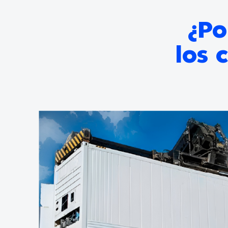
¿Po
los 