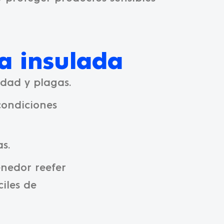
a insulada
edad y plagas.
 condiciones
s.
enedor reefer
iles de