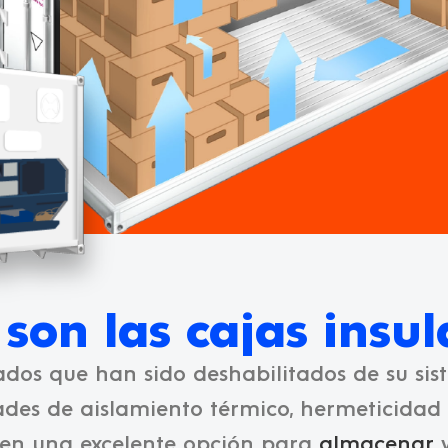
son las cajas insu
ados que han sido deshabilitados de su sis
es de aislamiento térmico, hermeticidad y 
n en una excelente opción para
almacenar
y