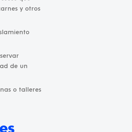
carnes y otros
islamiento
eservar
dad de un
nas o talleres
es