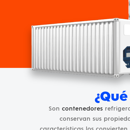
¿Qué 
Son
contenedores
refriger
conservan sus propiedad
características los convierte